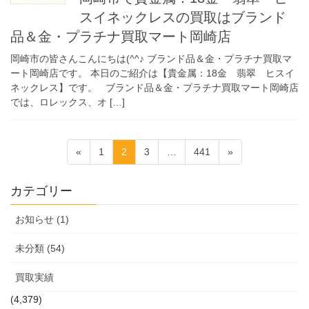
スイネックレスの買取はブランド
品＆金・プラチナ買取マート岡崎店
岡崎市の皆さんこんにちは(^^♪ ブランド品＆金・プラチナ買取マ
ート岡崎店です。 本日のご紹介は【貴金属：18金 翡翠 ヒスイ
ネックレス】です。 ブランド品＆金・プラチナ買取マート岡崎店
では、ロレックス、オ […]
投
固
固
固
固
«
1
2
3
…
441
»
稿
定
定
定
定
ペ
ペ
ペ
ペ
の
カテゴリー
ー
ー
ー
ー
ペ
ジ
ジ
ジ
ジ
お知らせ (1)
ー
ジ
未分類 (54)
送
買取実績
り
(4,379)