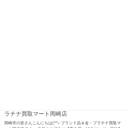
2026年4月28日
貴金属
岡崎市で貴金属：歯科材 金歯
銀歯 地金の買取はブランド品＆
金・プラチナ買取マート岡崎店
岡崎市の皆さんこんにちは(^^♪ ブランド品＆金・プラチナ買取マ
ート岡崎店です。 本日のご紹介は【貴金属：金歯 銀歯 地金】
です。 ブランド品＆金・プラチナ買取マート岡崎店では、ロレッ
クス、オメガ、ルイ・ヴ […]
2026年4月21日
ダイヤ・宝石
岡崎市で貴金属：18金 リング
指輪の買取はブランド品＆金・プ
ラチナ買取マート岡崎店
岡崎市の皆さんこんにちは(^^♪ ブランド品＆金・プラチナ買取マ