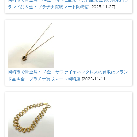
ランド品＆金・プラチナ買取マート岡崎店
[2025-11-27]
岡崎市で貴金属：18金 サファイヤネックレスの買取はブラン
ド品＆金・プラチナ買取マート岡崎店
[2025-11-11]