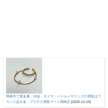
岡崎市で貴金属：18金 ダイヤリング 指輪の買取はブランド
品＆金・プラチナ買取マート岡崎店
[2025-12-16]
岡崎市で貴金属：18金 ダイヤ・パールイヤリングの買取はブ
ランド品＆金・プラチナ買取マート岡崎店
[2025-12-10]