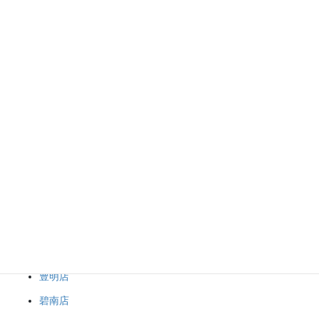
大切にされていたそうですが 重くて着けなり ご売却となりまし
た。
皆様もお使いになられない貴金属などございましたら お気軽に買
取マート豊田青木店まで！！
現在金の高騰が続いております。是非お気軽にお持ち込みくださ
い。
金買取マート全店で貴金属類やブランド品の買取を強化しており
ます！！1点から大量までご予約なしで大丈夫です！！
ブランド品＆金・プラチナチナ買取マート
岡崎店
豊田店
豊明店
碧南店