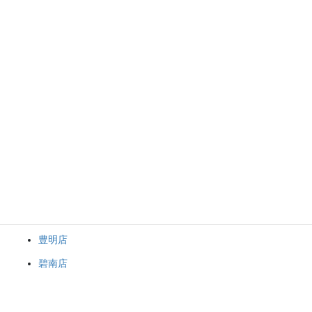
皆様もお使いになられない貴金属などございましたら お気軽に買
取マート豊田青木店まで！！
現在金の高騰が続いております。是非お気軽にお持ち込みくださ
い。
金買取マート全店で貴金属類やブランド品の買取を強化しており
ます！！1点から大量までご予約なしで大丈夫です！！
ブランド品＆金・プラチナチナ買取マート
岡崎店
豊田店
豊明店
碧南店