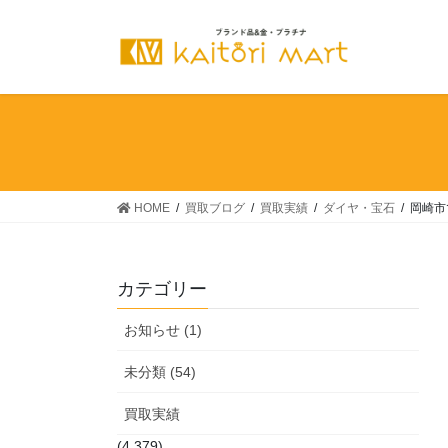
コ
ナ
ン
ビ
テ
ゲ
ン
ー
ツ
シ
へ
ョ
ス
ン
キ
に
ッ
移
HOME
買取ブログ
買取実績
ダイヤ・宝石
岡崎市
プ
動
カテゴリー
お知らせ (1)
未分類 (54)
買取実績
(4,379)