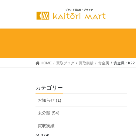
コ
ナ
ン
ビ
テ
ゲ
ン
ー
ツ
シ
へ
ョ
ス
ン
キ
に
ッ
移
HOME
買取ブログ
買取実績
貴金属
貴金属：K2
プ
動
カテゴリー
お知らせ (1)
未分類 (54)
買取実績
(4,379)