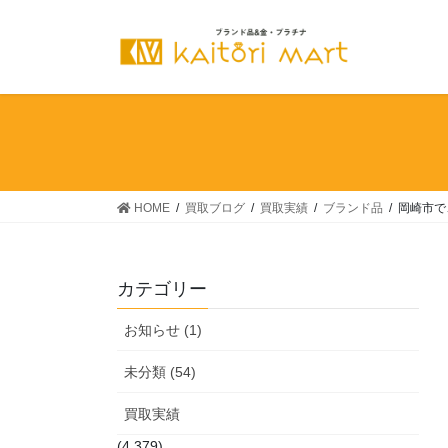
コ
ナ
ン
ビ
テ
ゲ
ン
ー
ツ
シ
へ
ョ
ス
ン
キ
に
ッ
移
HOME
買取ブログ
買取実績
ブランド品
岡崎市で
プ
動
カテゴリー
お知らせ (1)
未分類 (54)
買取実績
(4,379)