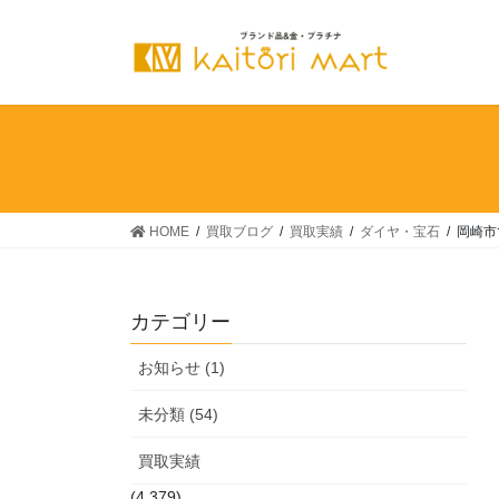
コ
ナ
ン
ビ
テ
ゲ
ン
ー
ツ
シ
へ
ョ
ス
ン
キ
に
ッ
移
HOME
買取ブログ
買取実績
ダイヤ・宝石
岡崎市
プ
動
カテゴリー
お知らせ (1)
未分類 (54)
買取実績
(4,379)