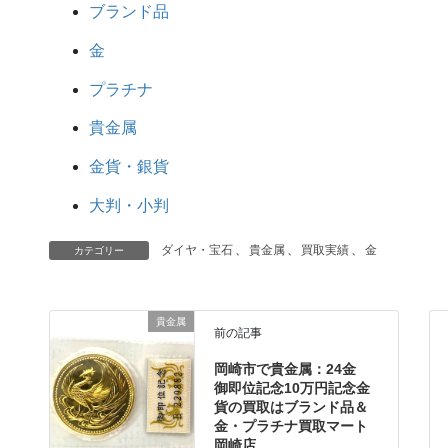
ブランド品
金
プラチナ
貴金属
金貨・銀貨
大判・小判
ダイヤ・宝石
、
貴金属
、
買取実績
、
金
カテゴリー
貴金属
前の記事
岡崎市で貴金属：24金
御即位記念10万円記念金
貨の買取はブランド品＆
金・プラチナ買取マート
岡崎店