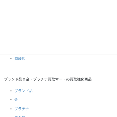
オメガ、ルイ・ヴィトン、シャネル、エルメスといったブランド
品、金、プラチナなどの貴金属を高価買取中です。
１点からでもおまとめでもお持ち込み大歓迎です！
ブランド品や金・プラチナなどの貴金属、その他何でもブランド
品＆金・プラチナ買取マート岡崎店へお任せください！(*^^*)
ブランド品＆金・プラチナ買取マート
岡崎店
ブランド品＆金・プラチナ買取マートの買取強化商品
ブランド品
金
プラチナ