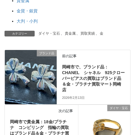
貴金属
金貨・銀貨
大判・小判
ダイヤ・宝石
、
貴金属
、
買取実績
、
金
カテゴリー
ブランド品
前の記事
岡崎市で、ブランド品：
CHANEL シャネル 925クロー
バーピアスの買取はブランド品
＆金・プラチナ買取マート岡崎
店
2026年2月13日
ダイヤ・宝石
次の記事
岡崎市で貴金属：18金/プラチ
ナ コンビリング 指輪の買取
はブランド品＆金・プラチナ買