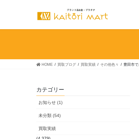
コ
ナ
ン
ビ
テ
ゲ
ン
ー
ツ
シ
へ
ョ
ス
ン
キ
に
ッ
移
HOME
買取ブログ
買取実績
その他色々
豊田市で
プ
動
カテゴリー
お知らせ (1)
未分類 (54)
買取実績
(4,379)