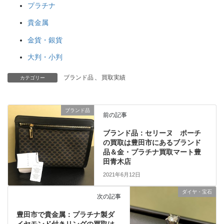
プラチナ
貴金属
金貨・銀貨
大判・小判
ブランド品
、
買取実績
カテゴリー
ブランド品
前の記事
ブランド品：セリーヌ ポーチ
の買取は豊田市にあるブランド
品＆金・プラチナ買取マート豊
田青木店
2021年6月12日
ダイヤ・宝石
次の記事
豊田市で貴金属：プラチナ製ダ
イヤモンド付きリングの買取は