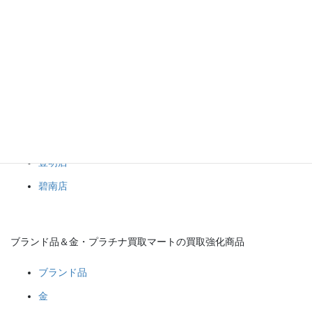
マート岡崎店へ是非御来店ください。
ブランド品＆金・プラチナ買取マート
岡崎店
豊田店
豊明店
碧南店
ブランド品＆金・プラチナ買取マートの買取強化商品
ブランド品
金