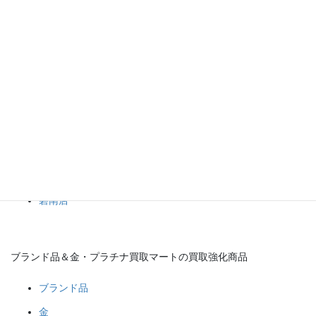
この機会に是非ブランド品＆金・プラチナ買取マートへお持ち込
みください。
査定は無料・予約不要で承っております(^^♪
ブランド品＆金・プラチナ買取マート
岡崎店
豊田店
豊明店
碧南店
ブランド品＆金・プラチナ買取マートの買取強化商品
ブランド品
金