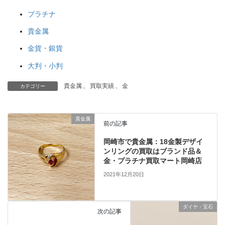
プラチナ
貴金属
金貨・銀貨
大判・小判
貴金属
、
買取実績
、
金
カテゴリー
貴金属
前の記事
岡崎市で貴金属：18金製デザイ
ンリングの買取はブランド品＆
金・プラチナ買取マート岡崎店
2021年12月20日
ダイヤ・宝石
次の記事