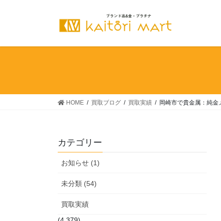
コ
ナ
ン
ビ
テ
ゲ
ン
ー
ツ
シ
へ
ョ
ス
ン
キ
に
ッ
移
HOME
買取ブログ
買取実績
岡崎市で貴金属：純金
プ
動
カテゴリー
お知らせ (1)
未分類 (54)
買取実績
(4,379)