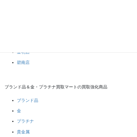
取マート岡崎店へ是非御来店ください！！
ブランド品＆金・プラチナ買取マート
岡崎店
豊田店
豊明店
碧南店
ブランド品＆金・プラチナ買取マートの買取強化商品
ブランド品
金
プラチナ
貴金属