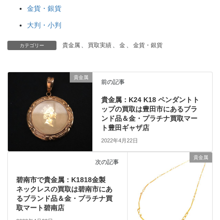
金貨・銀貨
大判・小判
貴金属
、
買取実績
、
金
、
金貨・銀貨
カテゴリー
貴金属
前の記事
貴金属：K24 K18 ペンダントト
ップの買取は豊田市にあるブラ
ンド品＆金・プラチナ買取マー
ト豊田ギャザ店
2022年4月22日
貴金属
次の記事
碧南市で貴金属：K1818金製
ネックレスの買取は碧南市にあ
るブランド品＆金・プラチナ買
取マート碧南店