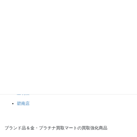
ブランド品＆金・プラチナ買取マート岡崎店では、ロレックス、
オメガ、ルイ・ヴィトン、シャネル、エルメスといったブランド
品、金、プラチナなどの貴金属を高価買取中です。
１点からでもおまとめでもお持ち込み大歓迎です！
ブランド品や金・プラチナなどの貴金属、その他何でもブランド
品＆金・プラチナ買取マート岡崎店へお任せください！(*^^*)
ブランド品＆金・プラチナ買取マート
岡崎店
豊田店
豊明店
碧南店
ブランド品＆金・プラチナ買取マートの買取強化商品