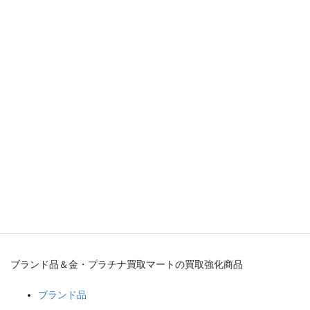
品、金、プラチナなどの貴金属を高価買取中です。
１点からでもおまとめでもお持ち込み大歓迎です！
ブランド品や金・プラチナなどの貴金属、その他何でもブランド
品＆金・プラチナ買取マート岡崎店へお任せください！(*^^*)
ブランド品＆金・プラチナ買取マート
岡崎店
豊田店
豊明店
碧南店
ブランド品＆金・プラチナ買取マートの買取強化商品
ブランド品