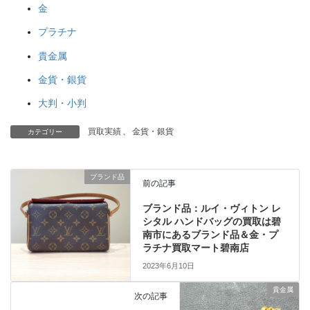
金
プラチナ
貴金属
金貨・銀貨
大判・小判
買取実績
、
金貨・銀貨
カテゴリー
ブランド品
前の記事
ブランド品：ルイ・ヴィトン レ
シタル ハンドバッグの買取は碧
南市にあるブランド品＆金・プ
ラチナ買取マート碧南店
2023年6月10日
貴金属
次の記事