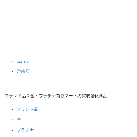
１点からでもおまとめでもお持ち込み大歓迎です！
ブランド品や金・プラチナなどの貴金属、その他何でもブランド
品＆金・プラチナ買取マート岡崎店へお任せください！(*^^*)
ブランド品＆金・プラチナ買取マート
岡崎店
豊田店
碧南店
ブランド品＆金・プラチナ買取マートの買取強化商品
ブランド品
金
プラチナ