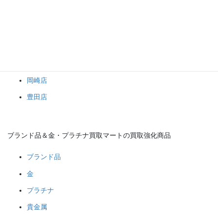
１点からでもおまとめでもお持ち込み大歓迎です！
ブランド品や金・プラチナなどの貴金属、その他何でもブランド
品＆金・プラチナ買取マート岡崎店へお任せください！(*^^*)
ブランド品＆金・プラチナ買取マート
岡崎店
豊田店
ブランド品＆金・プラチナ買取マートの買取強化商品
ブランド品
金
プラチナ
貴金属