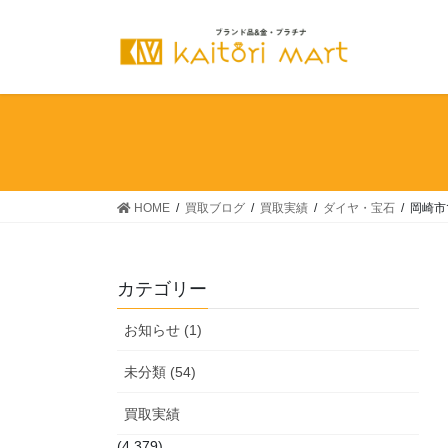
コ
ナ
ン
ビ
テ
ゲ
ン
ー
ツ
シ
へ
ョ
ス
ン
キ
に
ッ
移
HOME
買取ブログ
買取実績
ダイヤ・宝石
岡崎市
プ
動
カテゴリー
お知らせ (1)
未分類 (54)
買取実績
(4,379)