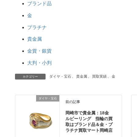
ブランド品
金
プラチナ
貴金属
金貨・銀貨
大判・小判
ダイヤ・宝石
、
貴金属
、
買取実績
、
金
カテゴリー
ダイヤ・宝石
前の記事
岡崎市で貴金属：18金
ルビーリング 指輪の買
取はブランド品＆金・プ
ラチナ買取マート岡崎店