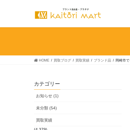
コ
ナ
ン
ビ
テ
ゲ
ン
ー
ツ
シ
へ
ョ
ス
ン
キ
に
ッ
移
HOME
買取ブログ
買取実績
ブランド品
岡崎市で
プ
動
カテゴリー
お知らせ (1)
未分類 (54)
買取実績
(4,379)