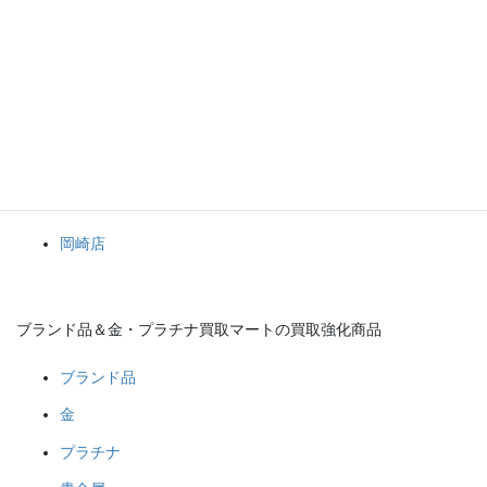
オメガ、ルイ・ヴィトン、シャネル、エルメスといったブランド
品、金、プラチナなどの貴金属を高価買取中です。
１点からでもおまとめでもお持ち込み大歓迎です！
ブランド品や金・プラチナなどの貴金属、その他何でもブランド
品＆金・プラチナ買取マート岡崎店へお任せください！(*^^*)
ブランド品＆金・プラチナ買取マート
岡崎店
ブランド品＆金・プラチナ買取マートの買取強化商品
ブランド品
金
プラチナ