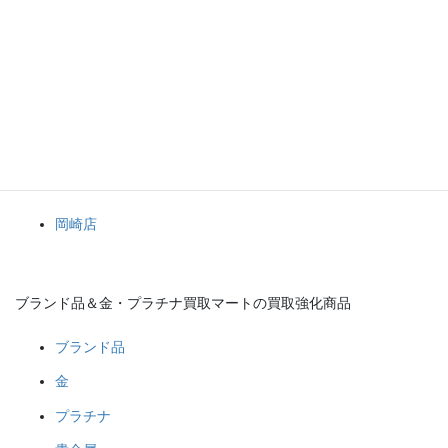
オメガ、ルイ・ヴィトン、シャネル、エルメスといったブランド
品、金、プラチナなどの貴金属を高価買取中です。
１点からでもおまとめでもお持ち込み大歓迎です！
ブランド品や金・プラチナなどの貴金属、その他何でもブランド
品＆金・プラチナ買取マート岡崎店へお任せください！(*^^*)
ブランド品＆金・プラチナ買取マート
岡崎店
ブランド品＆金・プラチナ買取マートの買取強化商品
ブランド品
金
プラチナ