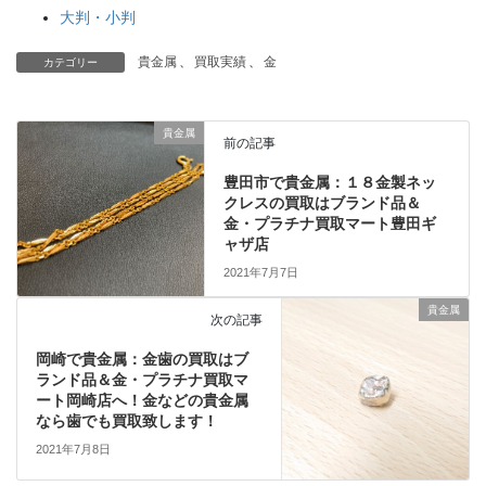
大判・小判
貴金属
、
買取実績
、
金
カテゴリー
貴金属
前の記事
豊田市で貴金属：１８金製ネッ
クレスの買取はブランド品＆
金・プラチナ買取マート豊田ギ
ャザ店
2021年7月7日
貴金属
次の記事
岡崎で貴金属：金歯の買取はブ
ランド品＆金・プラチナ買取マ
ート岡崎店へ！金などの貴金属
なら歯でも買取致します！
2021年7月8日