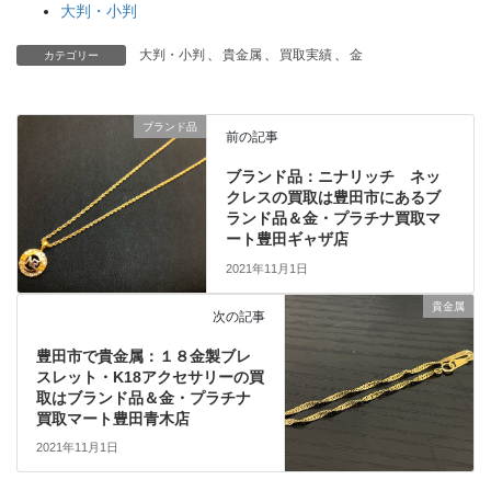
大判・小判
大判・小判
、
貴金属
、
買取実績
、
金
カテゴリー
ブランド品
前の記事
ブランド品：ニナリッチ ネッ
クレスの買取は豊田市にあるブ
ランド品＆金・プラチナ買取マ
ート豊田ギャザ店
2021年11月1日
貴金属
次の記事
豊田市で貴金属：１８金製ブレ
スレット・K18アクセサリーの買
取はブランド品＆金・プラチナ
買取マート豊田青木店
2021年11月1日