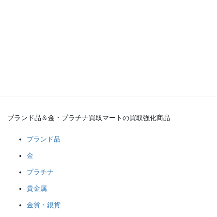
ブランド品＆金・プラチナ買取マート
岡崎店
豊田店
豊明店
碧南店
ブランド品＆金・プラチナ買取マートの買取強化商品
ブランド品
金
プラチナ
貴金属
金貨・銀貨