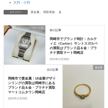
大判・小判
貴金属
、
買取実績
、
金
カテゴリー
ブランド品
前の記事
岡崎市でブランド時計：カルテ
ィエ（Cartier）サントスガルベ
の買取はブランド品＆金・プラ
チナ買取マート岡崎店
2021年11月28日
貴金属
次の記事
岡崎市で貴金属：18金製デザイ
ンリングの買取は岡崎市にある
ブランド品＆金・プラチナ買取
マートコムタウン岡崎店
2021年11月29日