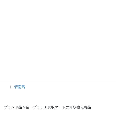
お持ち込みくださいませ(>_<)
専門のスタッフがしっかりと査定＆買取致しますので、お気軽に
お問い合わせ下さい！
お客様のご来店、心よりお待ちしております<(_ _)>
ブランド品＆金・プラチナ買取マート
岡崎店
豊田店
豊明店
碧南店
ブランド品＆金・プラチナ買取マートの買取強化商品