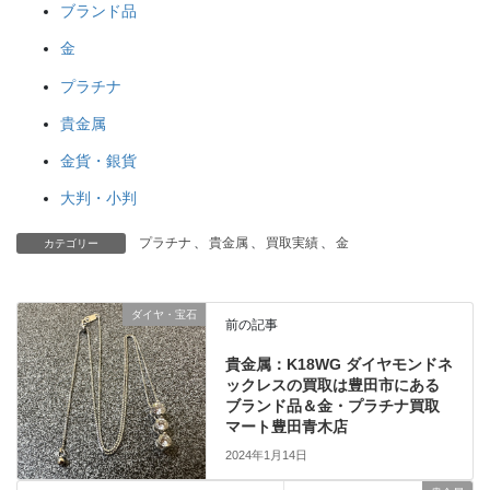
ブランド品
金
プラチナ
貴金属
金貨・銀貨
大判・小判
プラチナ
、
貴金属
、
買取実績
、
金
カテゴリー
ダイヤ・宝石
前の記事
貴金属：K18WG ダイヤモンドネ
ックレスの買取は豊田市にある
ブランド品＆金・プラチナ買取
マート豊田青木店
2024年1月14日