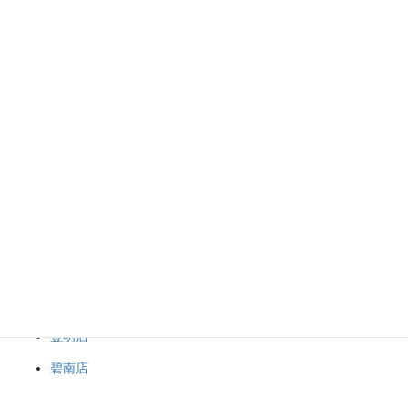
いつまで、この高水準が続くか予想がつきませんので、お早めに
お持ち込みくださいませ(>_<)
専門のスタッフがしっかりと査定＆買取致しますので、お気軽に
お問い合わせ下さい！
お客様のご来店、心よりお待ちしております<(_ _)>
ブランド品＆金・プラチナ買取マート
岡崎店
豊田店
豊明店
碧南店