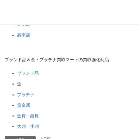
岡崎店
豊田店
豊明店
碧南店
ブランド品＆金・プラチナ買取マートの買取強化商品
ブランド品
金
プラチナ
貴金属
金貨・銀貨
大判・小判
未分類