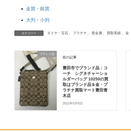
金貨・銀貨
大判・小判
ダイヤ・宝石
、
プラチナ
、
貴金属
、
買取実績
、
金
カテゴリー
ブランド品
前の記事
豊田市でブランド品：コ
ーチ シグネチャーショ
ルダーバッグ 10250の買
取はブランド品＆金・プ
ラチナ買取マート豊田青
木店
2021年5月5日