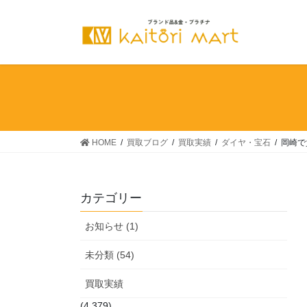
コ
ナ
ン
ビ
テ
ゲ
ン
ー
ツ
シ
へ
ョ
ス
ン
キ
に
ッ
移
HOME
買取ブログ
買取実績
ダイヤ・宝石
岡崎で
プ
動
カテゴリー
お知らせ (1)
未分類 (54)
買取実績
(4,379)