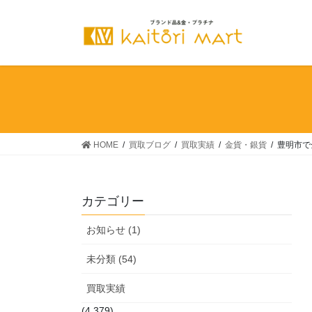
コ
ナ
ン
ビ
テ
ゲ
ン
ー
ツ
シ
へ
ョ
ス
ン
キ
に
ッ
移
HOME
買取ブログ
買取実績
金貨・銀貨
豊明市で
プ
動
カテゴリー
お知らせ (1)
未分類 (54)
買取実績
(4,379)