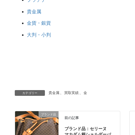
貴金属
金貨・銀貨
大判・小判
貴金属
、
買取実績
、
金
カテゴリー
ブランド品
前の記事
ブランド品：セリーヌ
マカダム柄ショルダーバ