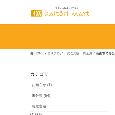
コ
ナ
ン
ビ
テ
ゲ
ン
ー
ツ
シ
へ
ョ
ス
ン
キ
に
ッ
移
HOME
買取ブログ
買取実績
貴金属
碧南市で貴金
プ
動
カテゴリー
お知らせ (1)
未分類 (54)
買取実績
(4,379)