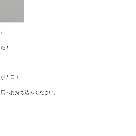
♪
した！
たが吉日！
当店へお持ち込みください。